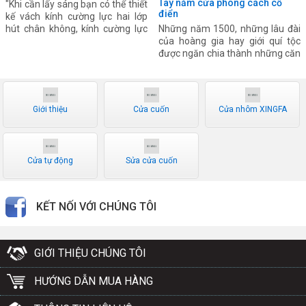
Tay nắm cửa phong cách cổ
"Khi cần lấy sáng bạn có thể thiết
điển
kế vách kính cường lực hai lớp
hút chân không, kính cường lực
Những năm 1500, những lâu đài
phản quang hay kính cường lực
của hoàng gia hay giới quí tộc
chống tia tử ngoại để “bảo vệ” –
được ngăn chia thành những căn
cách ly nhiệt lượng ập từ ngoài
phòng riêng biệt. Mỗi căn phòng
vào nhà"
mang những công năng khác
nhau, và được ngăn bằng những
tấm màn vải. Thời gian sau,
Giới thiệu
Cửa cuốn
Cửa nhôm XINGFA
những cách cửa gỗ được ứng
dụng và được gắn trực tiếp vào
tường qua chốt.
Cửa tự động
Sửa cửa cuốn
KẾT NỐI VỚI CHÚNG TÔI
GIỚI THIỆU CHÚNG TÔI
HƯỚNG DẪN MUA HÀNG