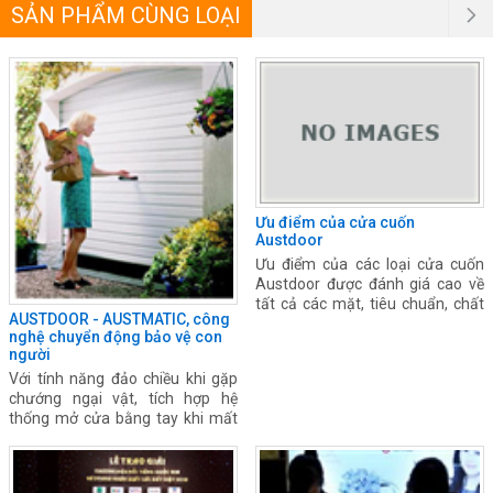
SẢN PHẨM CÙNG LOẠI
Ưu điểm của cửa cuốn
Austdoor
Ưu điểm của các loại cửa cuốn
Austdoor được đánh giá cao về
tất cả các mặt, tiêu chuẩn, chất
AUSTDOOR - AUSTMATIC, công
lượng, giá thành và hệ thống vận
nghệ chuyển động bảo vệ con
hành của cửa cuốn.
người
Với tính năng đảo chiều khi gặp
chướng ngại vật, tích hợp hệ
thống mở cửa bằng tay khi mất
điện, bạn sẽ được đảm bảo an
toàn hơn.