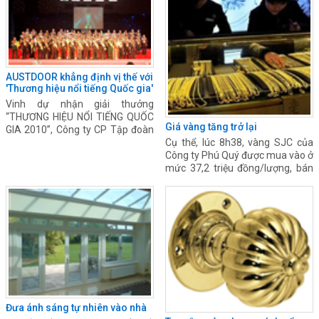
AUSTDOOR khẳng định vị thế với
'Thương hiệu nổi tiếng Quốc gia'
Vinh dự nhận giải thưởng
“THƯƠNG HIỆU NỔI TIẾNG QUỐC
Giá vàng tăng trở lại
GIA 2010”, Công ty CP Tập đoàn
AUSTDOOR thể hiện vị thế hàng
Cụ thể, lúc 8h38, vàng SJC của
đầu trong lĩnh vực sản xuất và
Công ty Phú Quý được mua vào ở
cung cấp các giải pháp tổng thể
mức 37,2 triệu đồng/lượng, bán
về cửa tại Việt Nam.
ra ở mức 37,36 triệu đồng/lượng.
So với mức giá niêm yết chiều
hôm qua, mức giá này đã tăng
120.000 đồng/lượng ở chiều mua
vào và 140.000 đồng/lượng ở
chiều bán ra.
Đưa ánh sáng tự nhiên vào nhà