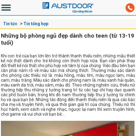
Tin tức
Tin tổng hợp
Những bộ phòng ngủ đẹp dành cho teen (từ 13-19
tuổi)
Khi con trẻ của bạn lớn lên trở thành thanh thiếu niên, những mẫu thiết
kế nội thất dành cho trẻ không còn thích hợp nữa. Bạn cần phải thay
đổi thiết kế nội thất cho phù hợp với tâm lý của chúng. Việc đầu tiên bạn
cần phải nắm rõ về màu sắc mà chúng thích. Thường màu sắc dành
cho phòng các thiếu nữ là: màu hồng, màu tím, màu ngọc lam, màu
cam, màu trắng. Màu sắc dành cho phòng nam là: màu xanh hải quân,
màu xanh da trời, màu xám, màu đỏ. Theo những nghiên cứu, thiếu nữ
thường tiếp thu những ý tưởng trang trí từ các tạp chí hay dạo quanh
các phố buôn bán, trong khi đó nam thường tiếp thu ý tưởng từ chính
họ và qua bạn bè. Những tác động đến thanh thiếu niên là qua các bậc
cha mẹ và truyền hình, và qua thời gian giải trí của chúng. Thiếu nữ thì
học hành, xem sách và nghe nhạc, ngược lại nam thì xem truyền hình,
chơi game và vui chơi với bạn bè…