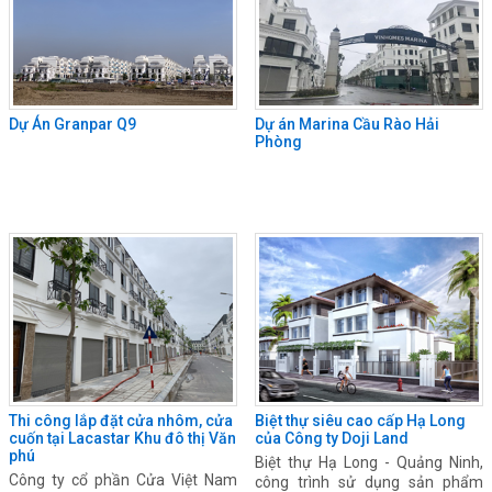
Dự Án Granpar Q9
Dự án Marina Cầu Rào Hải
Phòng
Biệt thự siêu cao cấp Hạ Long
Thi công lắp đặt cửa nhôm, cửa
của Công ty Doji Land
cuốn tại Lacastar Khu đô thị Văn
phú
Biệt thự Hạ Long - Quảng Ninh,
Công ty cổ phần Cửa Việt Nam
công trình sử dụng sản phẩm