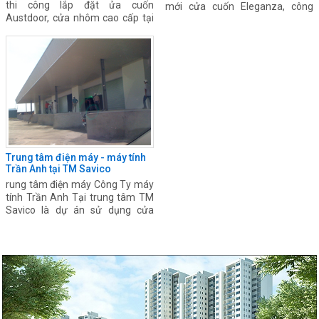
thi công lắp đặt ửa cuốn
mới cửa cuốn Eleganza, công
Austdoor, cửa nhôm cao cấp tại
nghệ bảo vệ con người. Chủ đầu
Lacastar Khu đô thị Văn phú
tư: Công ty đầu tư Xây dựng Sao
Mai - Quảng Ninh
Trung tâm điện máy - máy tính
Trần Anh tại TM Savico
rung tâm điện máy Công Ty máy
tính Trần Anh Tại trung tâm TM
Savico là dự án sử dụng cửa
cuốn Austdoor vừa được Công ty
hoàn thành và ban giao...