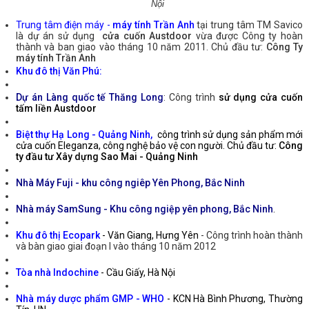
Nội
Trung tâm điện máy -
máy tính Trần Anh
tại trung tâm TM Savico
là dự án sử dụng
cửa cuốn Austdoor
vừa được Công ty hoàn
thành và ban giao vào tháng 10 năm 2011. Chủ đầu tư:
Công Ty
máy tính Trần Anh
Khu đô thị Văn Phú:
Dự án Làng quốc tế Thăng Long
: Công trình
sử dụng cửa cuốn
tấm liền Austdoor
Biệt thự Hạ Long - Quảng Ninh,
công trình sử dụng sản phẩm mới
cửa cuốn Eleganza, công nghệ bảo vệ con người. Chủ đầu tư:
Công
ty đầu tư Xây dựng Sao Mai - Quảng Ninh
Nhà Máy Fuji - khu công ngiêp Yên Phong, Bắc Ninh
Nhà máy SamSung - Khu công ngiệp yên phong, Bắc Ninh
.
Khu đô thị Ecopark
- Văn Giang, Hưng Yên
- Công trình hoàn thành
và bàn giao giai đoạn I vào tháng 10 năm 2012
Tòa nhà Indochine
- Cầu Giấy, Hà Nội
Nhà máy dược phẩm GMP - WHO
- KCN Hà Bình Phương, Thường