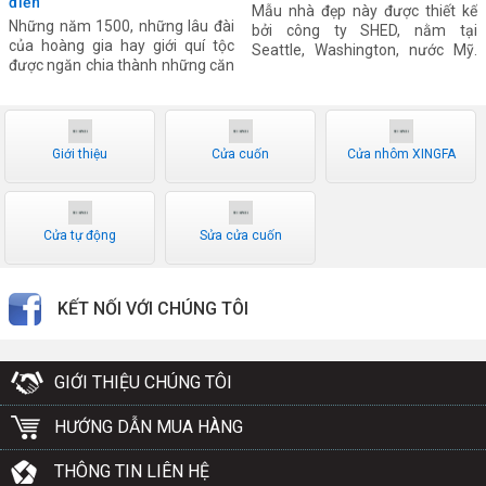
điển
Mẫu nhà đẹp này được thiết kế
Những năm 1500, những lâu đài
bởi công ty SHED, nằm tại
của hoàng gia hay giới quí tộc
Seattle, Washington, nước Mỹ.
được ngăn chia thành những căn
Thiết kế ngoại thất sử dụng nhiều
phòng riêng biệt. Mỗi căn phòng
vật liệu hiện đại, với nội thất tông
mang những công năng khác
màu trắng, tường và tủ gỗ…
nhau, và được ngăn bằng những
tấm màn vải. Thời gian sau,
Giới thiệu
Cửa cuốn
Cửa nhôm XINGFA
những cách cửa gỗ được ứng
dụng và được gắn trực tiếp vào
tường qua chốt.
Cửa tự động
Sửa cửa cuốn
KẾT NỐI VỚI CHÚNG TÔI
GIỚI THIỆU CHÚNG TÔI
HƯỚNG DẪN MUA HÀNG
THÔNG TIN LIÊN HỆ