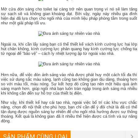
Mở cửa đón sáng cho toilet lại càng trở nên quan trọng vì nó sẽ làm tăng
sự sạch sẽ và không gian khoáng đạt. Bởi vậy, ngày này nhiều gia đình
hiện đại đã lựa chọn cho ngôi nhà của mình liệu pháp phòng tắm trong suốt
như một giải pháp tối ưu.
Ngoài ra, khi cần lấy sáng bạn có thể thiết kế vách kính cường lực hai lớp
hút chân không, kính cường lực phản quang hay kính cường lực chống tia
tử ngoại để “bảo vệ” – cách ly nhiệt lượng ập từ ngoài vào nhà.
Hơn nữa, để việc đón ánh sáng vào nhà được phát huy một cách tối đa thì
việc sử dụng sắc màu sáng, lạnh cũng tạo không gian dịu dàng, thoáng hơn
so với màu tối, màu nóng. Sự kết hợp đó cũng tạo nên một hiệu quả ánh
sáng mạnh hơn, giúp ngôi nhà bạn luôn tràn ngập trong ánh sáng mà nhiều
khi không cần đến sự hỗ trợ của thiết bị điện.
Như vậy, khi thiết kế hay cải tạo nhà, ngoài việc bố trí các khu vực chắc
năng, chọn đồ nội thất cho phù hợp, bạn chỉ cần để ý đôi chút là đã có thể
tận dụng được nguồn sáng tự nhiên để cho ngôi nhà hưởng được sự thông
thoáng. Kết quả là không gian đã ít nhiều thể hiện được cá tính và sự năng
động.
SẢN PHẨM CÙNG LOẠI