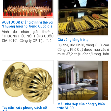
AUSTDOOR khẳng định vị thế với
'Thương hiệu nổi tiếng Quốc gia'
Vinh dự nhận giải thưởng
“THƯƠNG HIỆU NỔI TIẾNG QUỐC
Giá vàng tăng trở lại
GIA 2010”, Công ty CP Tập đoàn
AUSTDOOR thể hiện vị thế hàng
Cụ thể, lúc 8h38, vàng SJC của
đầu trong lĩnh vực sản xuất và
Công ty Phú Quý được mua vào ở
cung cấp các giải pháp tổng thể
mức 37,2 triệu đồng/lượng, bán
về cửa tại Việt Nam.
ra ở mức 37,36 triệu đồng/lượng.
So với mức giá niêm yết chiều
hôm qua, mức giá này đã tăng
120.000 đồng/lượng ở chiều mua
vào và 140.000 đồng/lượng ở
chiều bán ra.
Mẫu nhà đẹp của công ty kiến
Tay nắm cửa phong cách cổ
trúc SHED