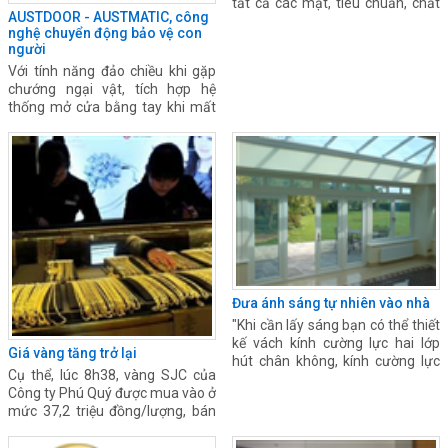
tất cả các mặt, tiêu chuẩn, chất
AUSTDOOR - AUSTMATIC, công
lượng, giá thành và hệ thống vận
nghệ chuyển động bảo vệ con
hành của cửa cuốn.
người
Với tính năng đảo chiều khi gặp
chướng ngại vật, tích hợp hệ
thống mở cửa bằng tay khi mất
điện, bạn sẽ được đảm bảo an
toàn hơn.
Đưa ánh sáng tự nhiên vào nhà
"Khi cần lấy sáng bạn có thể thiết
kế vách kính cường lực hai lớp
Giá vàng tăng trở lại
hút chân không, kính cường lực
Cụ thể, lúc 8h38, vàng SJC của
phản quang hay kính cường lực
Công ty Phú Quý được mua vào ở
chống tia tử ngoại để “bảo vệ” –
mức 37,2 triệu đồng/lượng, bán
cách ly nhiệt lượng ập từ ngoài
ra ở mức 37,36 triệu đồng/lượng.
vào nhà"
So với mức giá niêm yết chiều