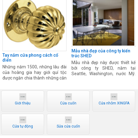
hôm qua, mức giá này đã tăng
120.000 đồng/lượng ở chiều mua
vào và 140.000 đồng/lượng ở
chiều bán ra.
Mẫu nhà đẹp của công ty kiến
Tay nắm cửa phong cách cổ
trúc SHED
điển
Mẫu nhà đẹp này được thiết kế
Những năm 1500, những lâu đài
bởi công ty SHED, nằm tại
của hoàng gia hay giới quí tộc
Seattle, Washington, nước Mỹ.
được ngăn chia thành những căn
Thiết kế ngoại thất sử dụng nhiều
phòng riêng biệt. Mỗi căn phòng
vật liệu hiện đại, với nội thất tông
mang những công năng khác
màu trắng, tường và tủ gỗ…
nhau, và được ngăn bằng những
tấm màn vải. Thời gian sau,
Giới thiệu
Cửa cuốn
Cửa nhôm XINGFA
những cách cửa gỗ được ứng
dụng và được gắn trực tiếp vào
tường qua chốt.
Cửa tự động
Sửa cửa cuốn