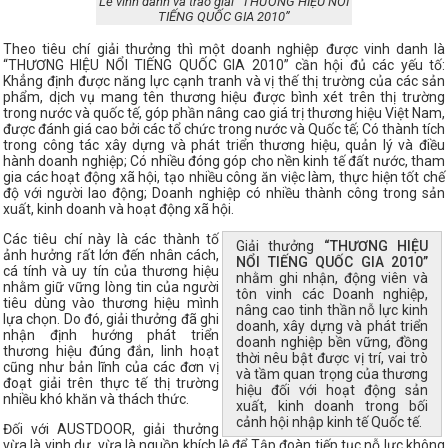
Lễ vinh danh và trao giải “THƯƠNG HIỆU NỔI
TIẾNG QUỐC GIA 2010”
Theo tiêu chí giải thưởng thì một doanh nghiệp được vinh danh là
“THƯƠNG HIỆU NỔI TIẾNG QUỐC GIA 2010” cần hội đủ các yếu tố:
Khẳng định được năng lực cạnh tranh và vị thế thị trường của các sản
phẩm, dịch vụ mang tên thương hiệu được bình xét trên thị trường
trong nước và quốc tế, góp phần nâng cao giá trị thương hiệu Việt Nam,
được đánh giá cao bởi các tổ chức trong nước và Quốc tế; Có thành tích
trong công tác xây dựng và phát triển thương hiệu, quản lý và điều
hành doanh nghiệp; Có nhiều đóng góp cho nền kinh tế đất nước, tham
gia các hoạt động xã hội, tạo nhiều công ăn việc làm, thực hiện tốt chế
độ với người lao động; Doanh nghiệp có nhiều thành công trong sản
xuất, kinh doanh và hoạt động xã hội.
Các tiêu chí này là các thành tố
Giải thưởng
“THƯƠNG HIỆU
ảnh hưởng rất lớn đến nhân cách,
NỔI TIẾNG QUỐC GIA 2010”
cá tính và uy tín của thương hiệu
nhằm ghi nhận, động viên và
nhằm giữ vững lòng tin của người
tôn vinh các Doanh nghiệp,
tiêu dùng vào thương hiệu mình
nâng cao tinh thần nỗ lực kinh
lựa chọn. Do đó, giải thưởng đã ghi
doanh, xây dựng và phát triển
nhận định hướng phát triển
doanh nghiệp bền vững, đồng
thương hiệu đúng đắn, linh hoạt
thời nêu bật được vị trí, vai trò
cũng như bản lĩnh của các đơn vị
và tầm quan trọng của thương
đoạt giải trên thực tế thị trường
hiệu đối với hoạt động sản
nhiều khó khăn và thách thức.
xuất, kinh doanh trong bối
cảnh hội nhập kinh tế Quốc tế.
Đối với AUSTDOOR, giải thưởng
vừa là vinh dự, vừa là nguồn khích lệ để Tập đoàn tiếp tục nỗ lực không