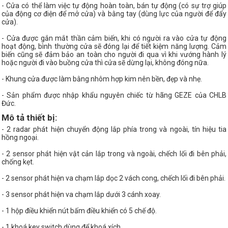
- Cửa có thể làm việc tự động hoàn toàn, bán tự động (có sự trợ giúp
của động cơ điện để mở cửa) và bằng tay (dùng lực của người để đẩy
cửa).
- Cửa được gắn mắt thần cảm biến, khi có người ra vào cửa tự động
hoạt động, bình thường cửa sẽ đóng lại để tiết kiệm năng lượng. Cảm
biến cũng sẽ đảm bảo an toàn cho người đi qua vì khi vướng hành lý
hoặc người đi vào buồng cửa thì cửa sẽ dừng lại, không đóng nữa.
- Khung cửa được làm bằng nhôm hợp kim nên bền, đẹp và nhẹ.
- Sản phẩm được nhập khẩu nguyên chiếc từ hãng GEZE của CHLB
Đức.
Mô tả thiết bị:
- 2 radar phát hiện chuyển động lắp phía trong và ngoài, tín hiệu tia
hồng ngoại.
- 2 sensor phát hiện vật cản lắp trong và ngoài, chếch lối đi bên phải,
chống kẹt.
- 2 sensor phát hiện va chạm lắp dọc 2 vách cong, chếch lối đi bên phải.
- 3 sensor phát hiện va chạm lắp dưới 3 cánh xoay.
- 1 hộp điều khiển nút bấm điều khiển có 5 chế độ.
- 1 khoá key switch dùng để khoá xích.