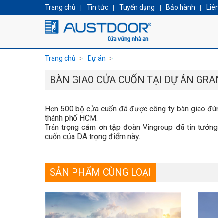
Trang chủ
Tin tức
Tuyển dụng
Bảo hành
Liê
|
|
|
|
Trang chủ
Dự án
BÀN GIAO CỬA CUỐN TẠI DỰ ÁN GRA
Hơn 500 bộ cửa cuốn đã được công ty bàn giao đúng 
thành phố HCM.
Trân trọng cảm ơn tập đoàn Vingroup đã tin tưởn
cuốn của DA trọng điểm này.
SẢN PHẨM CÙNG LOẠI