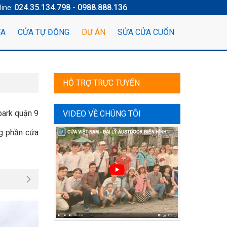
024.35.134.798 - 0988.888.136
line:
FA
CỬA TỰ ĐỘNG
DỰ ÁN
SỬA CỬA CUỐN
HỖ TRỢ TRỰC TUYẾN
park quận 9
VIDEO VỀ CHÚNG TÔI
ng phần cửa