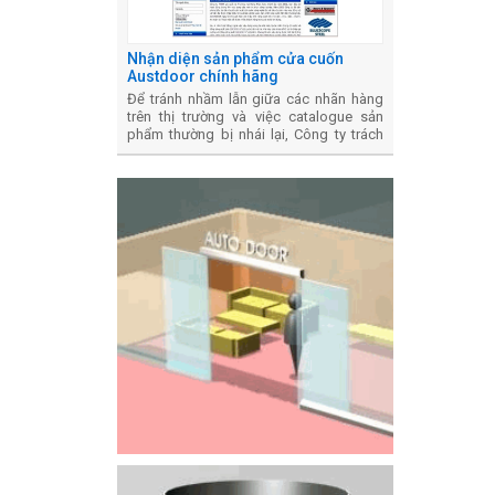
Nhận diện sản phẩm cửa cuốn
Austdoor chính hãng
Để tránh nhầm lẫn giữa các nhãn hàng
trên thị trường và việc catalogue sản
phẩm thường bị nhái lại, Công ty trách
nhiệm hữu hạn sản xuất và thương mại
Hưng Phát, chủ sở hữu thương hiệu cửa
cuốn Austdoor đã cung cấp các thông
tin về cuốn catalogue sản phẩm chính
thức của công ty.