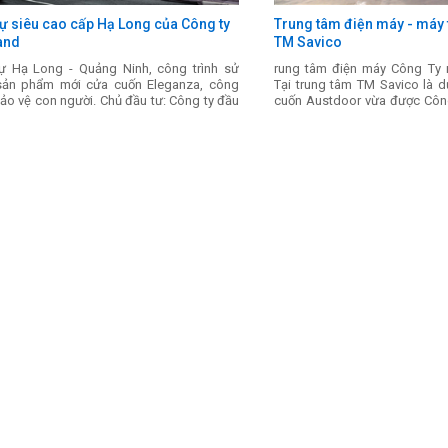
hự siêu cao cấp Hạ Long của Công ty
Trung tâm điện máy - máy t
and
TM Savico
hự Hạ Long - Quảng Ninh, công trình sử
rung tâm điện máy Công Ty 
ản phẩm mới cửa cuốn Eleganza, công
Tại trung tâm TM Savico là 
ảo vệ con người. Chủ đầu tư: Công ty đầu
cuốn Austdoor vừa được Công
 dựng Sao Mai - Quảng Ninh
ban giao...