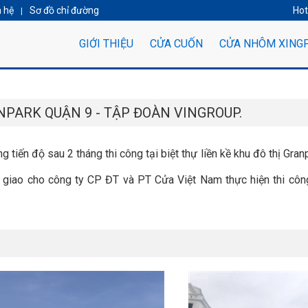
n hệ
Sơ đồ chỉ đường
Hot
|
GIỚI THIỆU
CỬA CUỐN
CỬA NHÔM XING
NPARK QUẬN 9 - TẬP ĐOÀN VINGROUP.
tiến độ sau 2 tháng thi công tại biệt thự liền kề khu đô thị Gran
g giao cho công ty CP ĐT và PT Cửa Việt Nam thực hiện thi cô