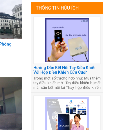
THÔNG TIN HỮU ÍCH
 Phòng
Hướng Dẫn Kết Nối Tay Điều Khiển
Với Hộp Điều Khiển Cửa Cuốn
Trong một số trường hợp như: Mua thêm
tay điều khiển mới. Tay điều khiển bị mất
mã, cần kết nối lại Thay hộp điều khiển
mới Bạn sẽ cần kết nối tay điều khiển với
hộp nhận tín hiệu của cửa cuốn. Dưới
đây là cách làm phổ biến với hầu hết các
loại cửa cuốn hiện nay: