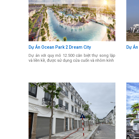
Dự Án Ocean Park 2 Dream City
Dự Án
Dự án với quy mô 12.500 căn biệt thự song lập
và liền kề, được sử dụng cửa cuốn và nhôm kính