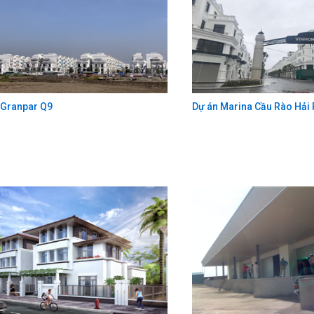
 Granpar Q9
Dự án Marina Cầu Rào Hải