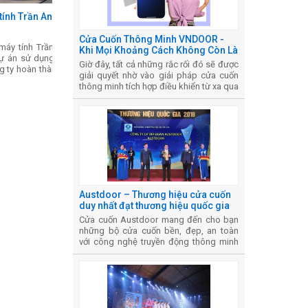
ính Trần Anh tại
Cửa Cuốn Thông Minh VNDOOR -
máy tính Trần Anh
Khi Mọi Khoảng Cách Không Còn Là
dự án sử dụng cửa
Trở Ngại
Giờ đây, tất cả những rắc rối đó sẽ được
 ty hoàn thành và
giải quyết nhờ vào giải pháp cửa cuốn
thông minh tích hợp điều khiển từ xa qua
app của VNDOOR – bước tiến công
nghệ vượt trội giúp bạn làm chủ không
gian sống theo cách hoàn toàn mới.
Austdoor – Thương hiệu cửa cuốn
duy nhất đạt thương hiệu quốc gia
Cửa cuốn Austdoor mang đến cho bạn
những bộ cửa cuốn bền, đẹp, an toàn
với công nghệ truyền động thông minh
✓ Vệ sỹ tin cậy cho gia đình...