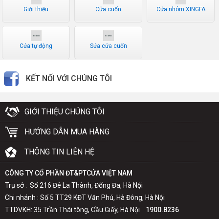
Giới thiệu
Cửa cuốn
Cửa nhôm XINGFA
Cửa tự động
Sửa cửa cuốn
KẾT NỐI VỚI CHÚNG TÔI
GIỚI THIỆU CHÚNG TÔI
HƯỚNG DẪN MUA HÀNG
THÔNG TIN LIÊN HỆ
CÔNG TY CỔ PHẦN ĐT&PTCỬA VIỆT NAM
Trụ sở : Số 216 Đê La Thành, Đống Đa, Hà Nội
Chi nhánh : Số 5 TT29 KĐT Văn Phú, Hà Đông, Hà Nội
TTDVKH: 35 Trần Thái tông, Cầu Giấy, Hà Nội
1900.8236