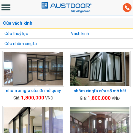
Cửa vách kính
Cửa thuỷ lực
Vách kính
Cửa nhôm xingfa
nhôm xingfa cửa đi mở quay
nhôm xingfa cửa sổ mở hât
1,800,000
1,800,000
Giá:
VNĐ
Giá:
VNĐ