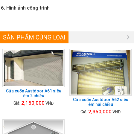
6. Hình ảnh công trình
SẢN PHẨM CÙNG LOẠI
Cửa cuốn Austdoor A61 siêu
êm 2 chiều
Cửa cuốn Austdoor A62 siêu
2,150,000
Giá:
VNĐ
êm hai chiều
2,350,000
Giá:
VNĐ