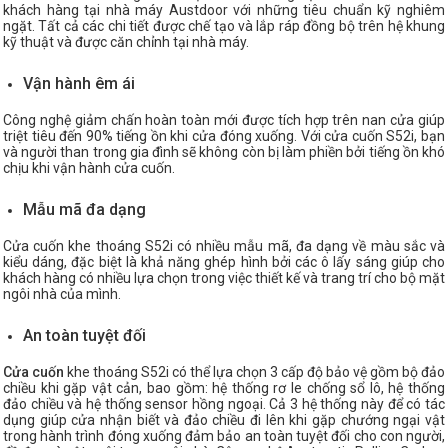
khách hàng tại nhà máy Austdoor với những tiêu chuẩn kỹ nghiêm
ngặt. Tất cả các chi tiết được chế tạo và lắp ráp đồng bộ trên hệ khung
kỹ thuật và được căn chỉnh tại nhà máy.
Vận hành êm ái
Công nghệ giảm chấn hoàn toàn mới được tích hợp trên nan cửa giúp
triệt tiêu đến 90% tiếng ồn khi cửa đóng xuống. Với cửa cuốn S52i, bạn
và người than trong gia đình sẽ không còn bị làm phiền bởi tiếng ồn khó
chịu khi vận hành cửa cuốn.
Mẫu mã đa dạng
Cửa cuốn khe thoáng S52i có nhiều mẫu mã, đa dạng về màu sắc và
kiểu dáng, đặc biệt là khả năng ghép hình bởi các ô lấy sáng giúp cho
khách hàng có nhiều lựa chọn trong việc thiết kế và trang trí cho bộ mặt
ngôi nhà của mình.
An toàn tuyệt đối
Cửa cuốn
khe thoáng S52i có thể lựa chọn 3 cấp độ bảo vệ gồm bộ đảo
chiều khi gặp vật cản, bao gồm: hệ thống rơ le chống sổ lô, hệ thống
đảo chiều và hệ thống sensor hồng ngoại. Cả 3 hệ thống này để có tác
dụng giúp cửa nhận biết và đảo chiều đi lên khi gặp chướng ngại vật
trong hành trình đóng xuống đảm bảo an toàn tuyệt đối cho con người,