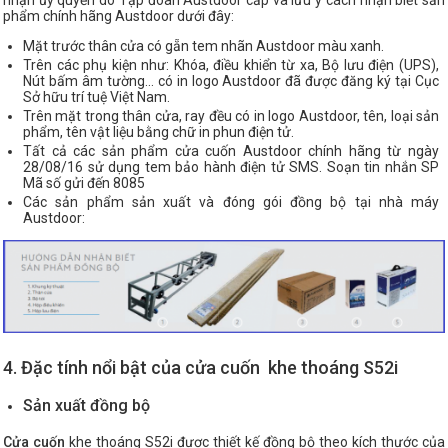
nhận ủy quyền do Tập đoàn Austdoor cấp và lưu ý cách nhận biết sản
phẩm chính hãng Austdoor dưới đây:
Mặt trước thân cửa có gẵn tem nhãn Austdoor màu xanh.
Trên các phụ kiện như: Khóa, điều khiển từ xa, Bộ lưu điện (UPS),
Nút bấm âm tường… có in logo Austdoor đã được đăng ký tại Cục
Sở hữu trí tuệ Việt Nam.
Trên mặt trong thân cửa, ray đều có in logo Austdoor, tên, loại sản
phẩm, tên vật liệu bằng chữ in phun điện tử.
Tất cả các sản phẩm cửa cuốn Austdoor chính hãng từ ngày
28/08/16 sử dụng tem bảo hành điện tử SMS. Soạn tin nhắn SP
Mã số gửi đến 8085
Các sản phẩm sản xuất và đóng gói đồng bộ tại nhà máy
Austdoor:
4.
Đặc tính nổi bật của cửa cuố
n khe thoáng S52i
Sản xuất đồng bộ
Cửa cuốn
khe thoáng S52i được thiết kế đồng bộ theo kích thước của