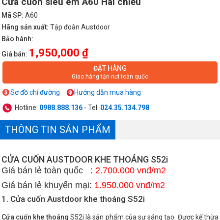
Cửa cuốn siêu êm A60 Hai chiều
Mã SP:
A60
Hãng sản xuất:
Tập đoàn Austdoor
Bảo hành:
1,950,000 ₫
Giá bán:
ĐẶT HÀNG
Giao hàng tận nơi toàn quốc
Sơ đồ chỉ đường
Hướng dẫn mua hàng
Hotline:
0988.888.136
- Tel:
024.35.134.798
THÔNG TIN SẢN PHẨM
CỬA CUỐN AUSTDOOR KHE THOÁNG S52i
Giá bán lẻ toàn quốc :
2.700
.000
vnđ/m2
Giá bán lẻ khuyến mại:
1
.950.000 vnđ/m2
1. Cửa cuốn Austdoor khe thoáng S52i
C
ửa cuốn khe thoáng
S52i là sản phẩm của sự sáng tạo. Được kế thừa