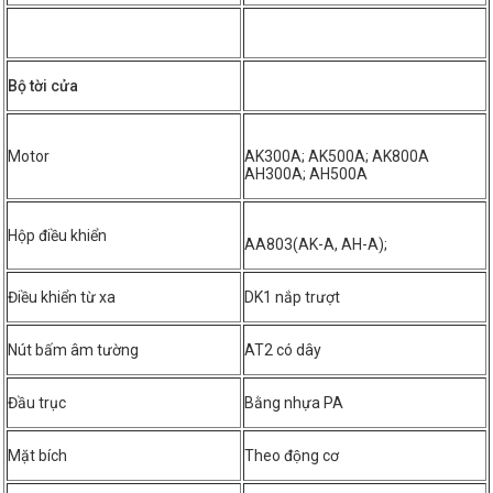
Bộ tời cửa
Motor
AK300A; AK500A; AK800A
AH300A; AH500A
Hộp điều khiển
AA803(AK-A, AH-A);
Điều khiển từ xa
DK1 nắp trượt
Nút bấm âm tường
AT2 có dây
Đầu trục
Bằng nhựa PA
Mặt bích
Theo động cơ