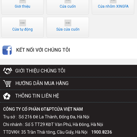
Giới thiệu
Cửa cuốn
Cửa nhôm XINGFA
Cửa tự động
Sửa cửa cuốn
KẾT NỐI VỚI CHÚNG TÔI
GIỚI THIỆU CHÚNG TÔI
HƯỚNG DẪN MUA HÀNG
THÔNG TIN LIÊN HỆ
CÔNG TY CỔ PHẦN ĐT&PTCỬA VIỆT NAM
Trụ sở : Số 216 Đê La Thành, Đống Đa, Hà Nội
Chi nhánh : Số 5 TT29 KĐT Văn Phú, Hà Đông, Hà Nội
TTDVKH: 35 Trần Thái tông, Cầu Giấy, Hà Nội
1900.8236