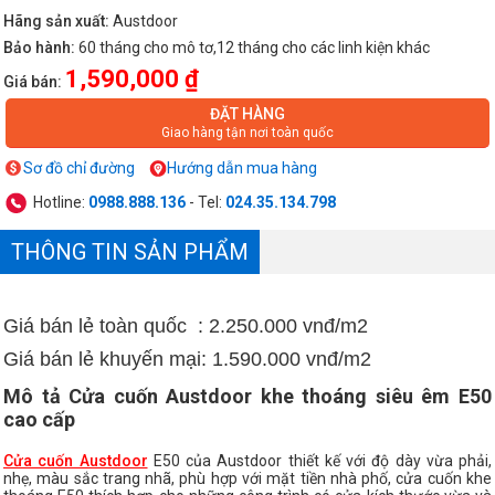
Hãng sản xuất:
Austdoor
Bảo hành:
60 tháng cho mô tơ,12 tháng cho các linh kiện khác
1,590,000 ₫
Giá bán:
ĐẶT HÀNG
Giao hàng tận nơi toàn quốc
Sơ đồ chỉ đường
Hướng dẫn mua hàng
Hotline:
0988.888.136
- Tel:
024.35.134.798
THÔNG TIN SẢN PHẨM
Giá bán lẻ toàn quốc : 2.250.000 vnđ/m2
Giá bán lẻ khuyến mại: 1.590.000 vnđ/m2
Mô tả Cửa cuốn Austdoor khe thoáng siêu êm E50
cao cấp
Cửa cuốn Austdoor
E50 của Austdoor thiết kế với độ dày vừa phải,
nhẹ, màu sắc trang nhã, phù hợp với mặt tiền nhà phố, cửa cuốn khe