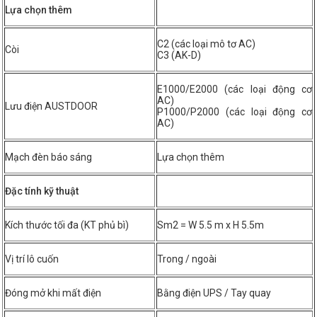
Lựa chọn thêm
C2 (các loại mô tơ AC)
Còi
C3 (AK-D)
E1000/E2000 (các loại động cơ
AC)
Lưu điện AUSTDOOR
P1000/P2000 (các loại động cơ
AC)
Mạch đèn báo sáng
Lựa chọn thêm
Đặc tính kỹ thuật
Kích thước tối đa (KT phủ bì)
Sm2 = W 5.5 m x H 5.5m
Vị trí lô cuốn
Trong / ngoài
Đóng mở khi mất điện
Bằng điện UPS / Tay quay