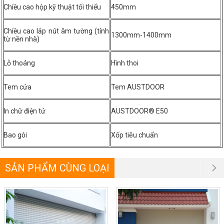
Chiều cao hộp kỹ thuật tối thiểu
450mm
Chiều cao lắp nút âm tường (tính
1300mm-1400mm
từ nền nhà)
Lỗ thoáng
Hình thoi
Tem cửa
Tem AUSTDOOR
In chữ điện tử
AUSTDOOR® E50
Bao gói
Xốp tiêu chuẩn
SẢN PHẨM CÙNG LOẠI