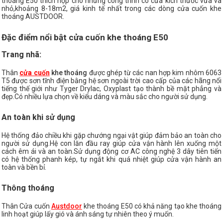
thoáng E50 thích hợp cho những công trình có cửa kích thước vừa và
nhỏ,khoảng 8-18m2, giá kinh tế nhất trong các dòng cửa cuốn khe
thoáng AUSTDOOR.
Đặc điểm nổi bật cửa cuốn khe thoáng E50
Trang nhã:
Thân
cửa cuốn
khe thoáng
được ghép từ các nan hợp kim nhôm 6063
T5 được sơn tĩnh điện bằng hệ sơn ngoài trời cao cấp của các hãng nổi
tiếng thế giới như Tyger Drylac, Oxyplast tạo thành bề mặt phẳng và
đẹp.Có nhiều lựa chọn về kiểu dáng và màu sắc cho người sử dụng.
An toàn khi sử dụng
Hệ thống đảo chiều khi gặp chướng ngại vật giúp đảm bảo an toàn cho
người sử dụng.Hệ con lăn đầu ray giúp cửa vận hành lên xuống một
cách êm ái và an toàn.Sử dụng động cơ AC công nghệ 3 dây tiên tiến
có hệ thống phanh kép, tự ngắt khi quá nhiệt giúp cửa vận hành an
toàn và bền bỉ.
Thông thoáng
Thân Cửa cuốn
Austdoor
khe thoáng E50 có khả năng tạo khe thoáng
linh hoạt giúp lấy gió và ánh sáng tự nhiên theo ý muốn.