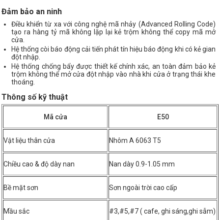
Đảm bảo an ninh
Điều khiển từ xa với công nghệ mã nhảy (Advanced Rolling Code)
tạo ra hàng tỷ mã không lặp lại kẻ trộm không thể copy mã mở
cửa.
Hệ thống còi báo động cải tiến phát tín hiệu báo động khi có kẻ gian
đột nhập.
Hệ thống chống bẩy được thiết kế chính xác, an toàn đảm bảo kẻ
trộm không thể mở cửa đột nhập vào nhà khi cửa ở trạng thái khe
thoáng.
Thông số kỹ thuật
Mã cửa
E50
Vật liệu thân cửa
Nhôm A 6063 T5
Chiều cao & độ dày nan
Nan dày 0.9-1.05 mm
Bề mặt sơn
Sơn ngoài trời cao cấp
Mầu sắc
#3,#5,#7 ( cafe, ghi sáng,ghi sẫm)