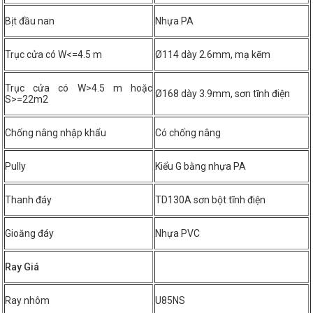
Bịt đầu nan
Nhựa PA
Trục cửa có W<=4.5 m
Ø114 dày 2.6mm, mạ kẽm
Trục cửa có W>4.5 m hoặc
Ø168 dày 3.9mm, sơn tĩnh điện
S>=22m2
Chống nâng nhập khẩu
Có chống nâng
Pully
Kiểu G bằng nhựa PA
Thanh đáy
TD130A sơn bột tĩnh điện
Gioăng đáy
Nhựa PVC
Ray Giá
Ray nhôm
U85NS